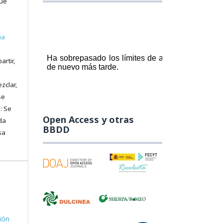
que
ia
artir,
zclar,
se
: Se
Open Access y otras
da
BBDD
sa
ión