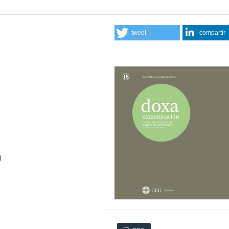
tweet
compartir
g