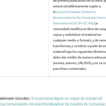
de primera publicación de su obra, 
estará simultáneamente sujeto a
la
Licencia Creative Commons,
Reconocimiento No Comercial, Licenc
Internacional (CC BY-NC 4.0)
. La
comunidad científica es libre de comp
copiar y redistribuir el material en
cualquier medio o formato; y de reme
transformar, y construir a partir de e
material bajo los siguientes términos
debe dar crédito de manera adecua
(revista, autores, URL/DOI) y no se u
para fines comerciales.
Maldonado González,
El ecosistema digital: un corpus de estudio del
xa Comunicación. Revista Interdisciplinar de Estudios de Comunicac