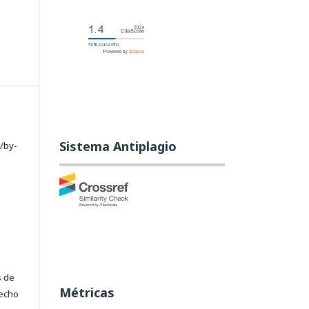
Sistema Antiplagio
/by-
s de
Métricas
recho