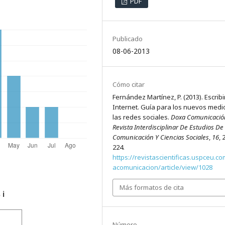
PDF
Publicado
08-06-2013
Cómo citar
Fernández Martínez, P. (2013). Escribi
Internet. Guía para los nuevos medi
las redes sociales.
Doxa Comunicació
Revista Interdisciplinar De Estudios De
Comunicación Y Ciencias Sociales
,
16
, 
224.
https://revistascientificas.uspceu.c
acomunicacion/article/view/1028
Más formatos de cita
s
ℹ️
Número