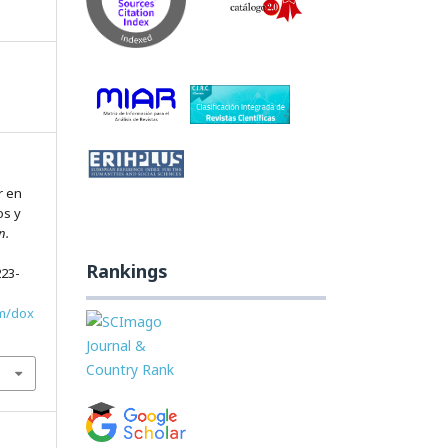
r en
os y
n.
Rankings
223-
om/dox