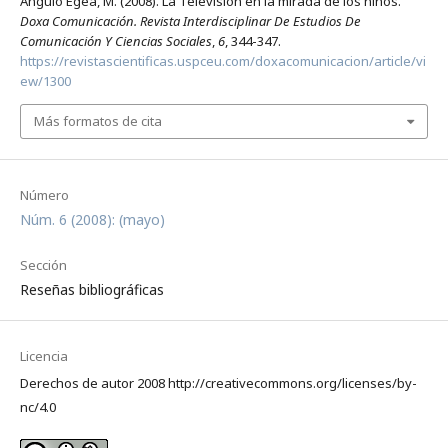
Angulo Egea, M. (2008). La Televisión en la mirada de los niños.
Doxa Comunicación. Revista Interdisciplinar De Estudios De
Comunicación Y Ciencias Sociales
,
6
, 344-347.
https://revistascientificas.uspceu.com/doxacomunicacion/article/vi
ew/1300
Más formatos de cita
Número
Núm. 6 (2008): (mayo)
Sección
Reseñas bibliográficas
Licencia
Derechos de autor 2008 http://creativecommons.org/licenses/by-
nc/4.0