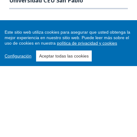
Universidad CEU San Pablo
Este sitio web utiliza cookies para asegurar que usted obtenga la
mejor experiencia en nuestro sitio web.
Puede leer más sobre el
uso de cookies en nuestra
política de privacidad y cookies
Configuración
Aceptar todas las cookies
Enviar un artículo