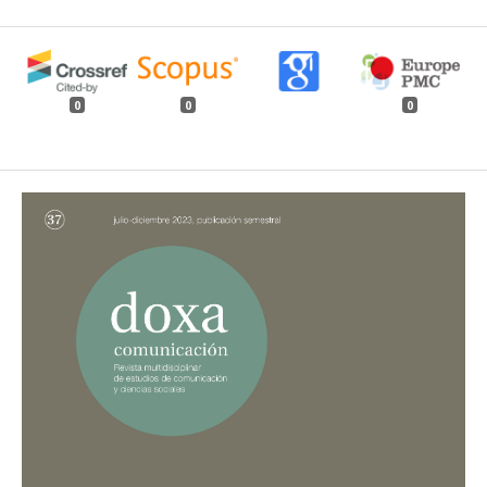
0
0
0