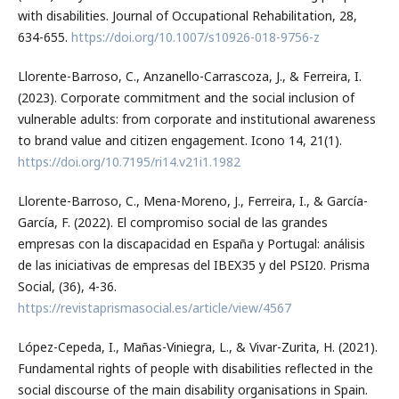
with disabilities. Journal of Occupational Rehabilitation, 28,
634-655.
https://doi.org/10.1007/s10926-018-9756-z
Llorente-Barroso, C., Anzanello-Carrascoza, J., & Ferreira, I.
(2023). Corporate commitment and the social inclusion of
vulnerable adults: from corporate and institutional awareness
to brand value and citizen engagement. Icono 14, 21(1).
https://doi.org/10.7195/ri14.v21i1.1982
Llorente-Barroso, C., Mena-Moreno, J., Ferreira, I., & García-
García, F. (2022). El compromiso social de las grandes
empresas con la discapacidad en España y Portugal: análisis
de las iniciativas de empresas del IBEX35 y del PSI20. Prisma
Social, (36), 4-36.
https://revistaprismasocial.es/article/view/4567
López-Cepeda, I., Mañas-Viniegra, L., & Vivar-Zurita, H. (2021).
Fundamental rights of people with disabilities reflected in the
social discourse of the main disability organisations in Spain.