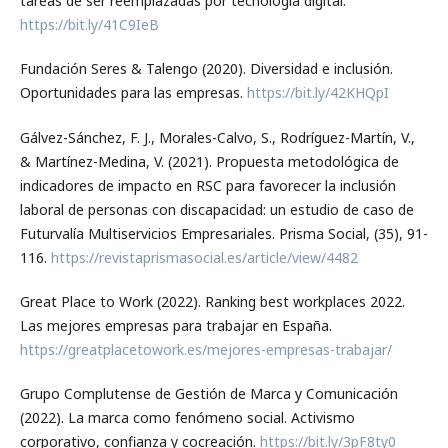
tareas de ser reemplazadas por tecnología digital.
https://bit.ly/41C9IeB
Fundación Seres & Talengo (2020). Diversidad e inclusión.
Oportunidades para las empresas.
https://bit.ly/42KHQpI
Gálvez-Sánchez, F. J., Morales-Calvo, S., Rodríguez-Martín, V.,
& Martínez-Medina, V. (2021). Propuesta metodológica de
indicadores de impacto en RSC para favorecer la inclusión
laboral de personas con discapacidad: un estudio de caso de
Futurvalía Multiservicios Empresariales. Prisma Social, (35), 91-
116.
https://revistaprismasocial.es/article/view/4482
Great Place to Work (2022). Ranking best workplaces 2022.
Las mejores empresas para trabajar en España.
https://greatplacetowork.es/mejores-empresas-trabajar/
Grupo Complutense de Gestión de Marca y Comunicación
(2022). La marca como fenómeno social. Activismo
corporativo, confianza y cocreación.
https://bit.ly/3pF8ty0