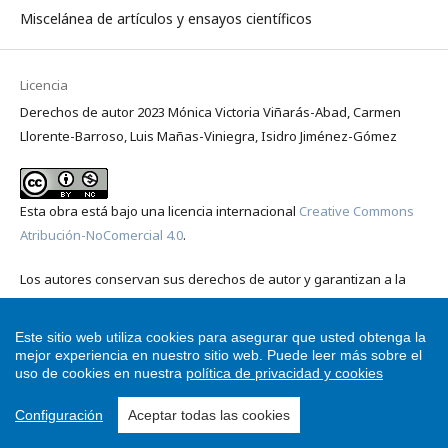
Miscelánea de artículos y ensayos científicos
Licencia
Derechos de autor 2023 Mónica Victoria Viñarás-Abad, Carmen
Llorente-Barroso, Luis Mañas-Viniegra, Isidro Jiménez-Gómez
Esta obra está bajo una licencia internacional
Creative Commons
Atribución-NoComercial 4.0
.
Los autores conservan sus derechos de autor y garantizan a la
revista el derecho de primera publicación de su obra, que estará
simultáneamente sujeto a la
Licencia Creative Commons,
Este sitio web utiliza cookies para asegurar que usted obtenga la
Reconocimiento No Comercial, Licencia Internacional (CC BY-NC
mejor experiencia en nuestro sitio web.
Puede leer más sobre el
uso de cookies en nuestra
política de privacidad y cookies
4.0)
. La comunidad científica es libre de compartir, copiar y
redistribuir el material en cualquier medio o formato; y de
Configuración
Aceptar todas las cookies
remezclar, transformar, y construir a partir de ese material bajo los
siguientes términos: Se debe dar crédito de manera adecuada