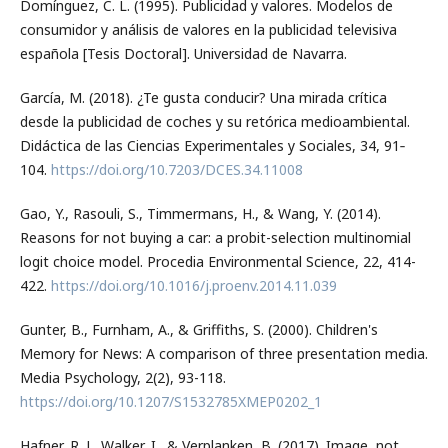
Domínguez, C. L. (1995). Publicidad y valores. Modelos de
consumidor y análisis de valores en la publicidad televisiva
española [Tesis Doctoral]. Universidad de Navarra.
García, M. (2018). ¿Te gusta conducir? Una mirada crítica
desde la publicidad de coches y su retórica medioambiental.
Didáctica de las Ciencias Experimentales y Sociales, 34, 91‐
104.
https://doi.org/10.7203/DCES.34.11008
Gao, Y., Rasouli, S., Timmermans, H., & Wang, Y. (2014).
Reasons for not buying a car: a probit-selection multinomial
logit choice model. Procedia Environmental Science, 22, 414-
422.
https://doi.org/10.1016/j.proenv.2014.11.039
Gunter, B., Furnham, A., & Griffiths, S. (2000). Children's
Memory for News: A comparison of three presentation media.
Media Psychology, 2(2), 93-118.
https://doi.org/10.1207/S1532785XMEP0202_1
Hafner, R. J., Walker, I., & Verplanken, B. (2017). Image, not