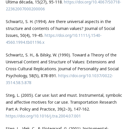
Ultima década, 15(27), 95-118.
https://doi.org/10.4067/S0718-
22362007000200006
Schwartz, S. H. (1994). Are there universal aspects in the
structure and contents of human values? Journal of Social
Issues, 50(4), 19-45.
https://doi.org/10.1111/j.1540-
4560.1994.tb01196.x
Schwartz, S. H., & Bilsky, W. (1990). Toward a Theory of the
Universal Content and Structure of Values: Extensions and
Cross-Cultural Replications. Journal of Personality and Social
Psychology, 58(5), 878-891.
https://doi.org/10.1037/0022-
3514.58.5.878
Steg, L. (2005). Car use: lust and must. Instrumental, symbolic
and affective motives for car use. Transportation Research
Part A: Policy and Practice, 39(2–3), 147-162.
https://doi.org/10.1016/j.tra.2004.07.001
Steg, L., Vlek, C., & Slotegraaf, G. (2001). Instrumental-