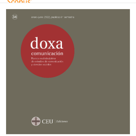
Miranda-Guerra M.d.P.
(2025-01-01)
Marketing Mix Strategies and Consumer Behavior in
the Hotel Sector.
Lecture Notes in Networks and Systems,
1451 LNNS, 164-174.
10.1007/978-3-031-93550-3_15
Castelló-Martínez A.
(2023-03-07)
Content posted by Spanish automotive sector brands
on YouTube: branded content, insights and
environmental commitment.
Corporate
Communications, 28(2), 293-310.
10.1108/CCIJ-02-2022-0014
Bonales-Daimiel G.
(2023-01-09)
New formulas of interactive entertainment: From
advergaming to metaverse as an advertising strategy.
Handbook of Research on the Future of Advertising and
Brands in the New Entertainment Landscape, 76-103.