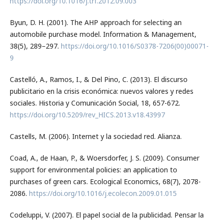
https://doi.org/10.1016/j.trf.2012.09.003
Byun, D. H. (2001). The AHP approach for selecting an
automobile purchase model. Information & Management,
38(5), 289–297.
https://doi.org/10.1016/S0378-7206(00)00071-
9
Castelló, A., Ramos, I., & Del Pino, C. (2013). El discurso
publicitario en la crisis económica: nuevos valores y redes
sociales. Historia y Comunicación Social, 18, 657-672.
https://doi.org/10.5209/rev_HICS.2013.v18.43997
Castells, M. (2006). Internet y la sociedad red. Alianza.
Coad, A., de Haan, P., & Woersdorfer, J. S. (2009). Consumer
support for environmental policies: an application to
purchases of green cars. Ecological Economics, 68(7), 2078-
2086.
https://doi.org/10.1016/j.ecolecon.2009.01.015
Codeluppi, V. (2007). El papel social de la publicidad. Pensar la