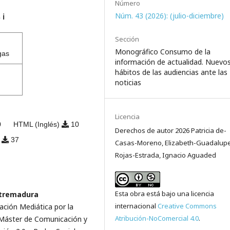
Número
Núm. 43 (2026): (julio-diciembre)
s
ℹ️
Sección
Monográfico Consumo de la
gas
información de actualidad. Nuevo
hábitos de las audiencias ante las
noticias
Licencia
0
HTML (Inglés)
10
Derechos de autor 2026 Patricia de-
)
37
Casas-Moreno, Elizabeth-Guadalup
Rojas-Estrada, Ignacio Aguaded
Esta obra está bajo una licencia
xtremadura
internacional
Creative Commons
ación Mediática por la
Atribución-NoComercial 4.0
.
. Máster de Comunicación y