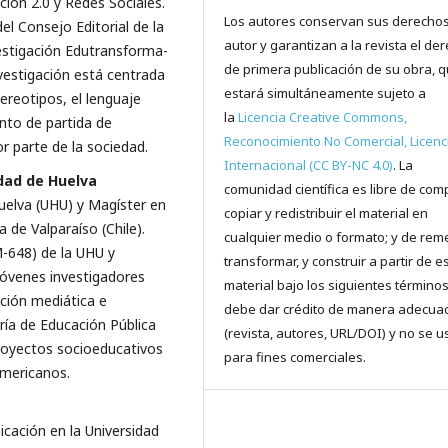
ión 2.0 y Redes Sociales.
Los autores conservan sus derecho
l Consejo Editorial de la
autor y garantizan a la revista el de
estigación Edutransforma-
de primera publicación de su obra, 
nvestigación está centrada
estará simultáneamente sujeto a
ereotipos, el lenguaje
la
Licencia Creative Commons,
nto de partida de
Reconocimiento No Comercial, Licenc
 parte de la sociedad.
Internacional (CC BY-NC 4.0)
. La
dad de Huelva
comunidad científica es libre de comp
uelva (UHU) y Magíster en
copiar y redistribuir el material en
 de Valparaíso (Chile).
cualquier medio o formato; y de reme
-648) de la UHU y
transformar, y construir a partir de e
jóvenes investigadores
material bajo los siguientes términos
ción mediática e
debe dar crédito de manera adecua
ría de Educación Pública
(revista, autores, URL/DOI) y no se u
proyectos socioeducativos
para fines comerciales.
americanos.
cación en la Universidad