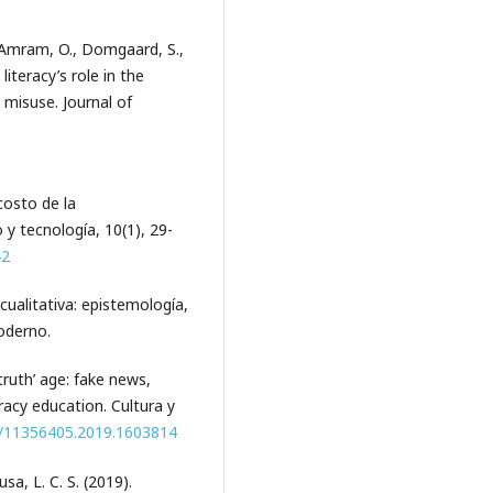
., Amram, O., Domgaard, S.,
literacy’s role in the
 misuse. Journal of
 costo de la
 y tecnología, 10(1), 29-
42
 cualitativa: epistemología,
oderno.
truth’ age: fake news,
racy education. Cultura y
80/11356405.2019.1603814
usa, L. C. S. (2019).