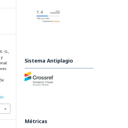
E.-G.,
 y
Sistema Antiplagio
onal:
ores
 De
89
Métricas