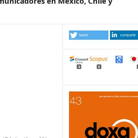
municadores en México, Chile y
tweet
compartir
0
0