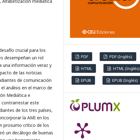
, Alfabetización mediática
esafío crucial para los
PDF
PDF (Inglés)
nes desempeñan un rol
a una información veraz y
HTML
HTML (Inglés)
pacto de las noticias
tudiantes de comunicación
EPUB
EPUB (Inglés)
el análisis en el marco de
ción Mediática e
 contrarrestar este
iantes de los tres países,
 incorporar la AMI en los
n prosumo crítico de los
reó un decálogo de buenas