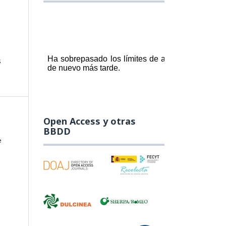
s
Open Access y otras
BBDD
e