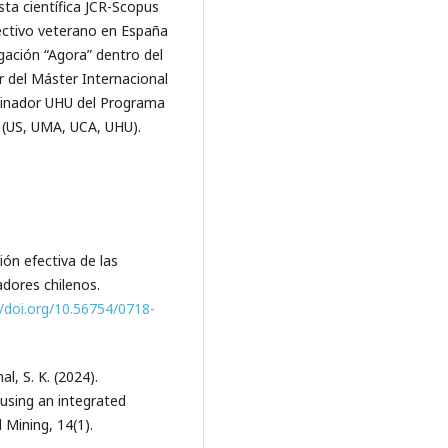
sta científica JCR-Scopus
ectivo veterano en España
gación “Agora” dentro del
r del Máster Internacional
dinador UHU del Programa
 (US, UMA, UCA, UHU).
ión efectiva de las
dores chilenos.
//doi.org/10.56754/0718-
al, S. K. (2024).
using an integrated
Mining, 14(1).