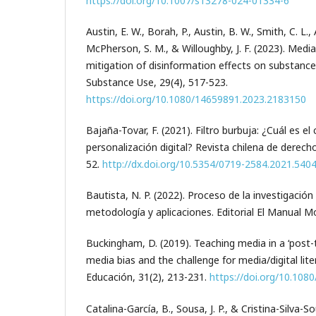
https://doi.org/10.1007/s13278-024-01334-6
Austin, E. W., Borah, P., Austin, B. W., Smith, C. L
McPherson, S. M., & Willoughby, J. F. (2023). Media 
mitigation of disinformation effects on substance
Substance Use, 29(4), 517-523.
https://doi.org/10.1080/14659891.2023.2183150
Bajaña-Tovar, F. (2021). Filtro burbuja: ¿Cuál es el
personalización digital? Revista chilena de derecho
52.
http://dx.doi.org/10.5354/0719-2584.2021.540
Bautista, N. P. (2022). Proceso de la investigación
metodología y aplicaciones. Editorial El Manual M
Buckingham, D. (2019). Teaching media in a ‘post-
media bias and the challenge for media/digital lite
Educación, 31(2), 213-231.
https://doi.org/10.10
Catalina-García, B., Sousa, J. P., & Cristina-Silva-So