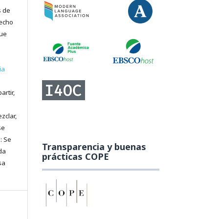
s de
recho
que
ia
artir,
zclar,
se
: Se
Transparencia y buenas
da
prácticas COPE
sa