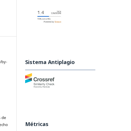
Sistema Antiplagio
/by-
s de
Métricas
recho