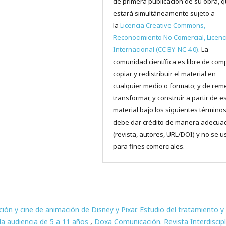
de primera publicación de su obra, 
estará simultáneamente sujeto a
la
Licencia Creative Commons,
Reconocimiento No Comercial, Licenc
Internacional (CC BY-NC 4.0)
. La
comunidad científica es libre de comp
copiar y redistribuir el material en
cualquier medio o formato; y de reme
transformar, y construir a partir de e
material bajo los siguientes términos
debe dar crédito de manera adecua
(revista, autores, URL/DOI) y no se u
para fines comerciales.
ción y cine de animación de Disney y Pixar. Estudio del tratamiento y 
la audiencia de 5 a 11 años
,
Doxa Comunicación. Revista Interdiscipl