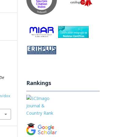
o
 De
Rankings
om/dox