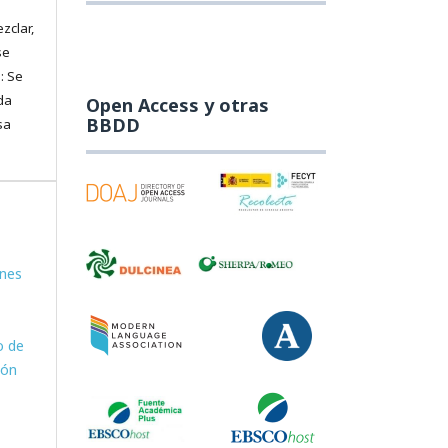
zclar,
se
: Se
da
Open Access y otras
BBDD
sa
ones
o de
ión