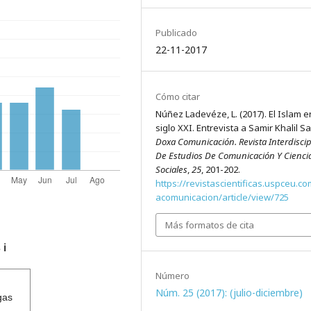
Publicado
22-11-2017
Cómo citar
Núñez Ladevéze, L. (2017). El Islam e
siglo XXI. Entrevista a Samir Khalil Sa
Doxa Comunicación. Revista Interdiscip
De Estudios De Comunicación Y Cienci
Sociales
,
25
, 201-202.
https://revistascientificas.uspceu.c
acomunicacion/article/view/725
Más formatos de cita
s
ℹ️
Número
Núm. 25 (2017): (julio-diciembre)
gas