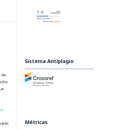
Sistema Antiplagio
s de
recho
que
ia
Métricas
artir,