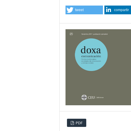
tweet
compartir
PDF