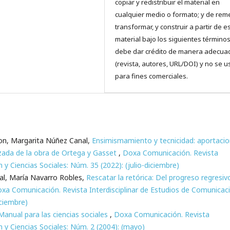
copiar y redistribuir el material en
cualquier medio o formato; y de reme
transformar, y construir a partir de e
material bajo los siguientes términos
debe dar crédito de manera adecua
(revista, autores, URL/DOI) y no se u
para fines comerciales.
on, Margarita Núñez Canal,
Ensimismamiento y tecnicidad: aportaci
izada de la obra de Ortega y Gasset
,
Doxa Comunicación. Revista
 y Ciencias Sociales: Núm. 35 (2022): (julio-diciembre)
al, María Navarro Robles,
Rescatar la retórica: Del progreso regresiv
xa Comunicación. Revista Interdisciplinar de Estudios de Comunicac
iciembre)
 Manual para las ciencias sociales
,
Doxa Comunicación. Revista
n y Ciencias Sociales: Núm. 2 (2004): (mayo)