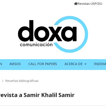
Revistas USPCEU
N
AVISOS
CALL FOR PAPERS
ACERCA DE
INDEX
/
Reseñas bibliográficas
trevista a Samir Khalil Samir