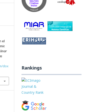
n el
mir.
linar
as
om/dox
Rankings