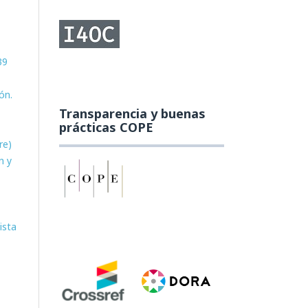
39
ón.
Transparencia y buenas
prácticas COPE
re)
n y
ista