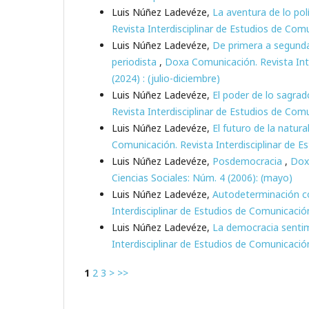
Luis Núñez Ladevéze,
La aventura de lo po
Revista Interdisciplinar de Estudios de Comu
Luis Núñez Ladevéze,
De primera a segunda
periodista
,
Doxa Comunicación. Revista Inte
(2024) : (julio-diciembre)
Luis Núñez Ladevéze,
El poder de lo sagrad
Revista Interdisciplinar de Estudios de Comu
Luis Núñez Ladevéze,
El futuro de la natur
Comunicación. Revista Interdisciplinar de E
Luis Núñez Ladevéze,
Posdemocracia
,
Doxa
Ciencias Sociales: Núm. 4 (2006): (mayo)
Luis Núñez Ladevéze,
Autodeterminación co
Interdisciplinar de Estudios de Comunicació
Luis Núñez Ladevéze,
La democracia sentime
Interdisciplinar de Estudios de Comunicación
1
2
3
>
>>