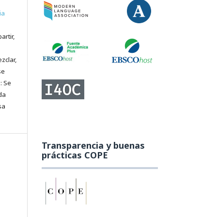
ia
artir,
zclar,
se
: Se
da
sa
Transparencia y buenas
prácticas COPE