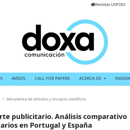
Revistas USPCEU
N
AVISOS
CALL FOR PAPERS
ACERCA DE
INDEX
/
Miscelánea de artículos y ensayos científicos
te publicitario. Análisis comparativo
tarios en Portugal y España