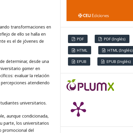
cando transformaciones en
flejo de ello se halla en
PDF
PDF (Inglés)
nte es el de jóvenes de
HTML
HTML (Inglés)
l de determinar, desde una
EPUB
EPUB (Inglés)
universitario
gamer
en
íficos: evaluar la relación
s percepciones atendiendo
tudiantes universitarios.
ble, aunque condicionada,
 parte, los universitarios
o promocional del