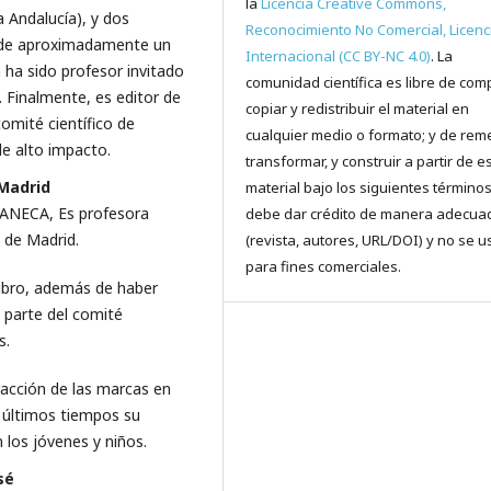
la
Licencia Creative Commons,
 Andalucía), y dos
Reconocimiento No Comercial, Licenc
ón de aproximadamente un
Internacional (CC BY-NC 4.0)
. La
n ha sido profesor invitado
comunidad científica es libre de comp
 Finalmente, es editor de
copiar y redistribuir el material en
comité científico de
cualquier medio o formato; y de reme
de alto impacto.
transformar, y construir a partir de e
Madrid
material bajo los siguientes términos
r ANECA, Es profesora
debe dar crédito de manera adecua
 de Madrid.
(revista, autores, URL/DOI) y no se u
para fines comerciales.
 libro, además de haber
 parte del comité
s.
eracción de las marcas en
s últimos tiempos su
 los jóvenes y niños.
sé