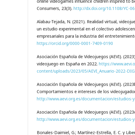
online videogames influence children inspired to 
Consumers, 23(3).
http://dx.doi.org/10.1108/YC-0
Alabau-Tejada, N. (2021). Realidad virtual, videoju
un estudio experimental en el colectivo adolescen
empresariales para la industria del entretenimiento
https://orcid.org/0000-0001-7409-0190
Asociación Española de Videojuegos (AEVI). (2023).
videojuego en España en 2022.
https://www.aevi.
content/uploads/2023/05/AEVI_Anuario-2022-DIG
Asociación Española de Videojuegos (AEVI). (2023b
Comportamientos e intereses de los videojugado
http://www.aevi.org.es/documentacion/estudios-y-
Asociación Española de Videojuegos (AEVI). (2023c)
http://www.aevi.org.es/documentacion/estudios-y-
Bonales-Daimiel, G.; Martínez-Estrella, E. C. y Lib