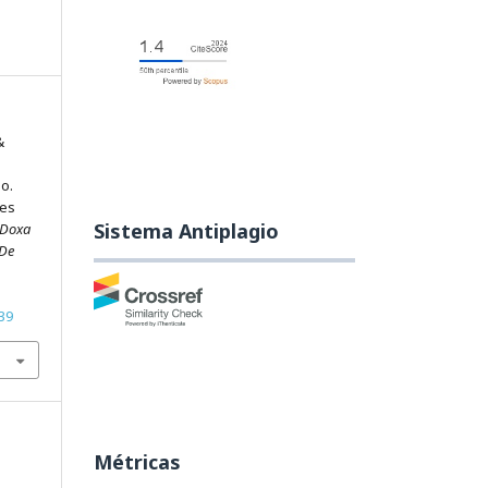
&
o.
tes
Sistema Antiplagio
Doxa
 De
39
Métricas