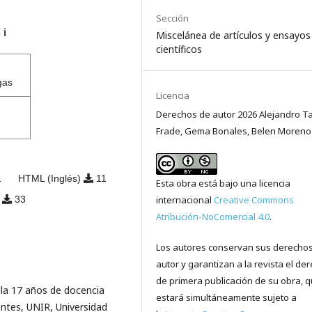
Sección
s
ℹ️
Miscelánea de artículos y ensayos
científicos
gas
Licencia
Derechos de autor 2026 Alejandro T
Frade, Gema Bonales, Belen Moreno
1
HTML (Inglés)
11
Esta obra está bajo una licencia
internacional
Creative Commons
)
33
Atribución-NoComercial 4.0
.
Los autores conservan sus derecho
autor y garantizan a la revista el de
de primera publicación de su obra, 
ula 17 años de docencia
estará simultáneamente sujeto a
antes, UNIR, Universidad