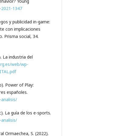
behavior? Young
6-2021-1347
egos y publicidad in-game:
te con implicaciones
. Prisma social, 34.
 La industria del
org.es/web/wp-
ITAL.pdf
). Power of Play:
res españoles.
analisis/
. La guía de los e-sports.
analisis/
eral Ormaechea, S. (2022).