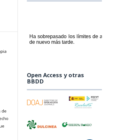
apia
Open Access y otras
BBDD
s de
recho
que