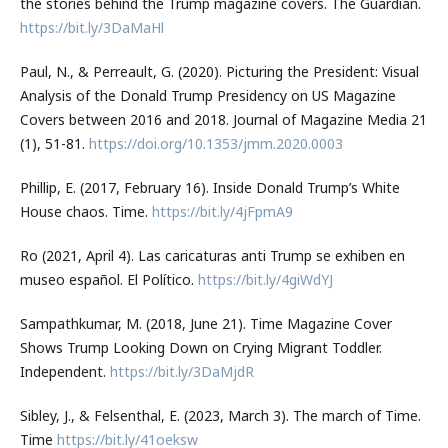
the stories behind the Trump magazine covers. The Guardian.
https://bit.ly/3DaMaHl
Paul, N., & Perreault, G. (2020). Picturing the President: Visual
Analysis of the Donald Trump Presidency on US Magazine
Covers between 2016 and 2018. Journal of Magazine Media 21
(1), 51-81.
https://doi.org/10.1353/jmm.2020.0003
Phillip, E. (2017, February 16). Inside Donald Trump’s White
House chaos. Time.
https://bit.ly/4jFpmA9
Ro (2021, April 4). Las caricaturas anti Trump se exhiben en
museo español. El Político.
https://bit.ly/4giWdYJ
Sampathkumar, M. (2018, June 21). Time Magazine Cover
Shows Trump Looking Down on Crying Migrant Toddler.
Independent.
https://bit.ly/3DaMjdR
Sibley, J., & Felsenthal, E. (2023, March 3). The march of Time.
Time
https://bit.ly/41oeksw