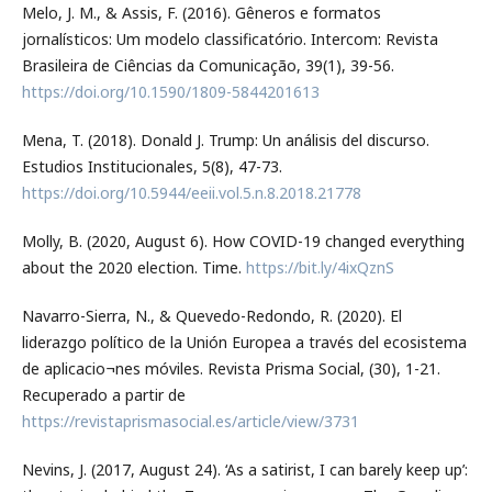
Melo, J. M., & Assis, F. (2016). Gêneros e formatos
jornalísticos: Um modelo classificatório. Intercom: Revista
Brasileira de Ciências da Comunicação, 39(1), 39-56.
https://doi.org/10.1590/1809-5844201613
Mena, T. (2018). Donald J. Trump: Un análisis del discurso.
Estudios Institucionales, 5(8), 47-73.
https://doi.org/10.5944/eeii.vol.5.n.8.2018.21778
Molly, B. (2020, August 6). How COVID-19 changed everything
about the 2020 election. Time.
https://bit.ly/4ixQznS
Navarro-Sierra, N., & Quevedo-Redondo, R. (2020). El
liderazgo político de la Unión Europea a través del ecosistema
de aplicacio¬nes móviles. Revista Prisma Social, (30), 1-21.
Recuperado a partir de
https://revistaprismasocial.es/article/view/3731
Nevins, J. (2017, August 24). ‘As a satirist, I can barely keep up’: