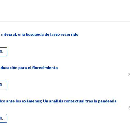
integral: una búsqueda de largo recorrido
ML
educación para el florecimiento
ML
ico ante los exámenes; Un análisis contextual tras la pandemia
ML