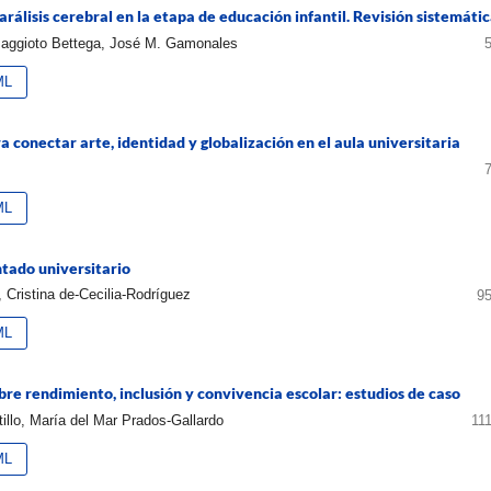
álisis cerebral en la etapa de educación infantil. Revisión sistemátic
Baggioto Bettega, José M. Gamonales
ML
 conectar arte, identidad y globalización en el aula universitaria
ML
ntado universitario
 Cristina de-Cecilia-Rodríguez
95
ML
bre rendimiento, inclusión y convivencia escolar: estudios de caso
llo, María del Mar Prados-Gallardo
11
ML