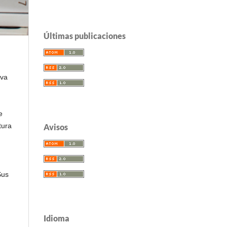
Últimas publicaciones
iva
e
tura
Avisos
Sus
Idioma