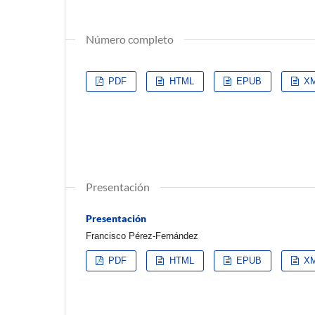
Número completo
PDF
HTML
EPUB
X
Presentación
Presentación
Francisco Pérez-Fernández
PDF
HTML
EPUB
X