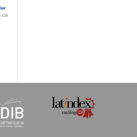
ior
-138