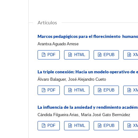
Artículos
Marcos pedagógicos para el florecimiento humano 
Arantxa Aguado Arrese
PDF
HTML
EPUB
X
La triple conexión: Hacia un modelo operativo de 
Álvaro Balaguer, José Alejandro Cueto
PDF
HTML
EPUB
X
La influencia de la ansiedad y rendimiento académ
Cándida Filgueira Arias, María José Gato Bermúdez
PDF
HTML
EPUB
X