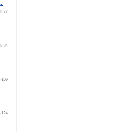
a.
59-77
79-94
-109
1-124