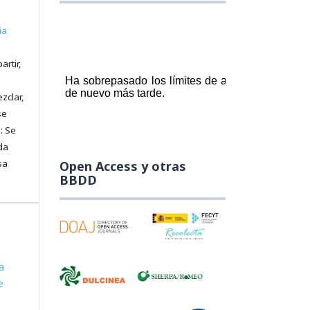
ia
artir,
zclar,
se
: Se
da
sa
Open Access y otras
BBDD
a
e