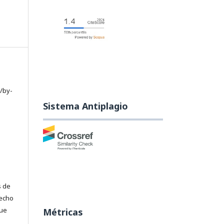
/by-
Sistema Antiplagio
s de
recho
que
Métricas