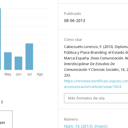
Publicado
08-06-2013
Cómo citar
Cabezuelo Lorenzo, F. (2013). Diplom
Pública y Place Branding: el Estado d
Marca España.
Doxa Comunicación. Re
Interdisciplinar De Estudios De
Comunicación Y Ciencias Sociales
,
16
, 
233.
https://revistascientificas.uspceu.c
acomunicacion/article/view/1034
Más formatos de cita
s
ℹ️
Número
gas
Núm. 16 (2013): (mayo)