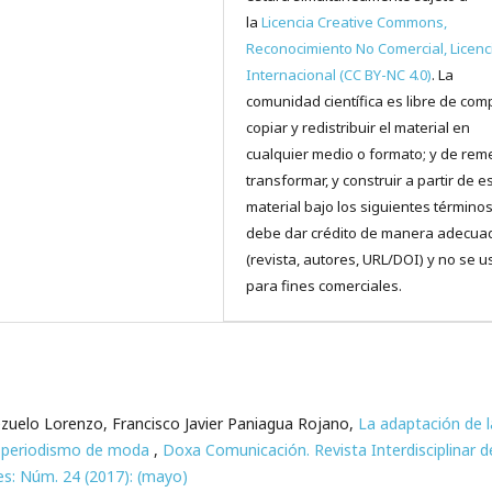
la
Licencia Creative Commons,
Reconocimiento No Comercial, Licenc
Internacional (CC BY-NC 4.0)
. La
comunidad científica es libre de comp
copiar y redistribuir el material en
cualquier medio o formato; y de reme
transformar, y construir a partir de e
material bajo los siguientes términos
debe dar crédito de manera adecua
(revista, autores, URL/DOI) y no se u
para fines comerciales.
zuelo Lorenzo, Francisco Javier Paniagua Rojano,
La adaptación de l
el periodismo de moda
,
Doxa Comunicación. Revista Interdisciplinar d
es: Núm. 24 (2017): (mayo)