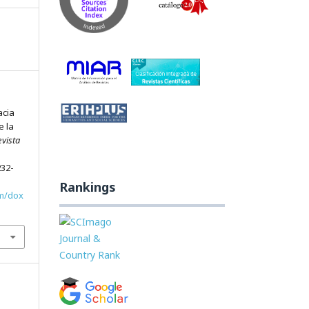
acia
e la
vista
232-
Rankings
om/dox