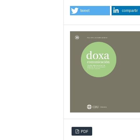
tweet
compartir
PDF