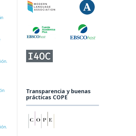
án
e
ión.
ión
Transparencia y buenas
prácticas COPE
ión.