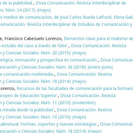
de la publicidad
,
Doxa Comunicación. Revista Interdisciplinar de
es: Núm. 24 (2017): (mayo)
los medios de comunicación, de José Carlos Rueda Laffond, Elena Gal
omunicación. Revista Interdisciplinar de Estudios de Comunicación y
te, Francisco Cabezuelo Lorenzo,
Elementos clave para el realismo d
n estudio del caso a través de ‘Glee’
,
Doxa Comunicación. Revista
n y Ciencias Sociales: Núm. 20 (2015): (mayo)
atégica, innovación y prospectiva en comunicación
,
Doxa Comunicac
nicación y Ciencias Sociales: Núm. 26 (2018): (enero-junio)
de comunicación multimedia
,
Doxa Comunicación. Revista
n y Ciencias Sociales: Núm. 18 (2014): (mayo)
 Lorenzo,
Recursos de las facultades de comunicación para la formac
uropeo de Educación Superior
,
Doxa Comunicación. Revista
n y Ciencias Sociales: Núm. 11 (2010): (noviembre)
a mirada desde la publicidad
,
Doxa Comunicación. Revista
n y Ciencias Sociales: Núm. 10 (2010): (mayo)
udiovisual. Formas, soportes y nuevas estrategias
,
Doxa Comunicac
unicación y Ciencias Sociales: Núm. 18 (2014): (mayo)