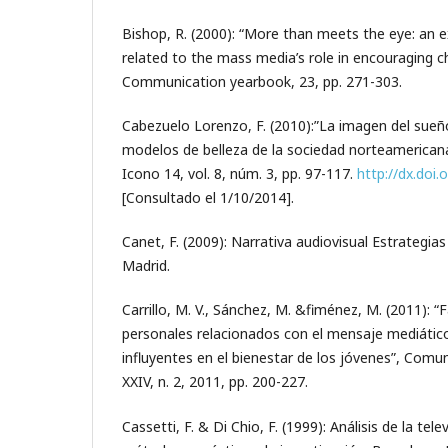
Bishop, R. (2000): “More than meets the eye: an ex
related to the mass media’s role in encouraging 
Communication yearbook, 23, pp. 271-303.
Cabezuelo Lorenzo, F. (2010):”La imagen del sueñ
modelos de belleza de la sociedad norteamerica
Icono 14, vol. 8, núm. 3, pp. 97-117.
http://dx.doi.
[Consultado el 1/10/2014].
Canet, F. (2009): Narrativa audiovisual Estrategias 
Madrid.
Carrillo, M. V., Sánchez, M. &fiménez, M. (2011): “
personales relacionados con el mensaje mediático
influyentes en el bienestar de los jóvenes”, Comun
XXIV, n. 2, 2011, pp. 200-227.
Cassetti, F. & Di Chio, F. (1999): Análisis de la tel