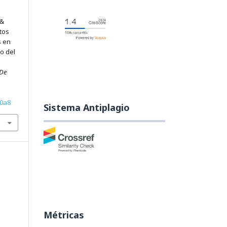
 &
tos
s en
io del
 De
20a8
Sistema Antiplagio
Métricas