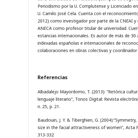
Periodismo por la U. Complutense y Licenciado en
U. Camilo José Cela. Cuenta con el reconocimient
2012) como investigador por parte de la CNEAI y 
ANECA como profesor titular de universidad. Cuen
estancias internacionales. Es autor de más de 30 a
indexadas españolas e internacionales de reconoci
colaboraciones en obras colectivas y coordinador 
Referencias
Albadalejo Mayordomo, T. (2013): “Retórica cultura
lenguaje literario”, Tonos Digital: Revista electrón
n. 25, p. 21.
Baudouin, J. Y. & Tiberghien, G. (2004):”Symmetry
size in the facial attractiveness of women”, Acta P
313-332