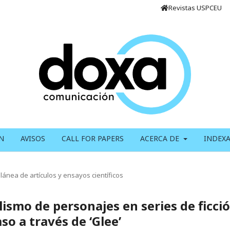
Revistas USPCEU
N
AVISOS
CALL FOR PAPERS
ACERCA DE
INDEX
lánea de artículos y ensayos científicos
lismo de personajes en series de ficci
so a través de ‘Glee’