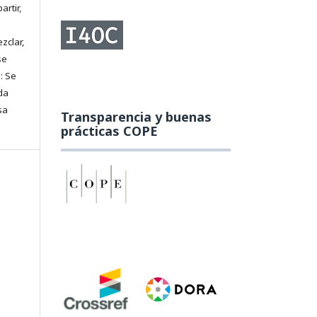
artir,
zclar,
se
: Se
da
sa
Transparencia y buenas
prácticas COPE