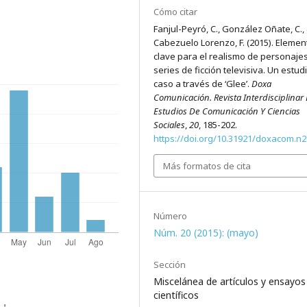
Cómo citar
Fanjul-Peyró, C., González Oñate, C.,
Cabezuelo Lorenzo, F. (2015). Elemen
clave para el realismo de personaje
series de ficción televisiva. Un estud
caso a través de ‘Glee’.
Doxa
Comunicación. Revista Interdisciplinar
Estudios De Comunicación Y Ciencias
Sociales
,
20
, 185-202.
https://doi.org/10.31921/doxacom.n
Más formatos de cita
Número
Núm. 20 (2015): (mayo)
Sección
Miscelánea de artículos y ensayos
científicos