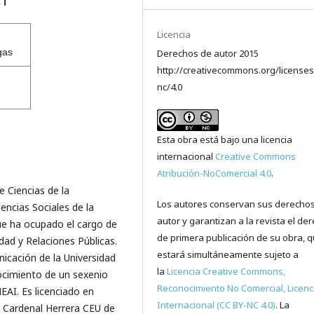
s
ℹ️
Licencia
gas
Derechos de autor 2015
http://creativecommons.org/licenses
nc/4.0
Esta obra está bajo una licencia
internacional
Creative Commons
Atribución-NoComercial 4.0
.
 Ciencias de la
Los autores conservan sus derecho
ncias Sociales de la
autor y garantizan a la revista el de
que ha ocupado el cargo de
de primera publicación de su obra, 
dad y Relaciones Públicas.
estará simultáneamente sujeto a
icación de la Universidad
la
Licencia Creative Commons,
ocimiento de un sexenio
Reconocimiento No Comercial, Licenc
EAI. Es licenciado en
Internacional (CC BY-NC 4.0)
. La
ad Cardenal Herrera CEU de