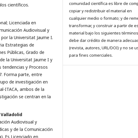
comunidad científica es libre de comp
os científicos.
copiar y redistribuir el material en
cualquier medio o formato; y de reme
nal; Licenciada en
transformar, y construir a partir de e
omunicación Audiovisual y
material bajo los siguientes términos
or la Universitat Jaume I.
debe dar crédito de manera adecua
ria Estrategias de
(revista, autores, URL/DOI) y no se u
nes Públicas, Grado de
para fines comerciales.
e la Universitat Jaume I y
s tendencias y Procesos
. Forma parte, entre
rupo de investigación en
ual-ITACA, ambos de la
estigación se centran en la
Valladolid
ción Audiovisual y
ídicas y de la Comunicación
a). Es Licenciado en