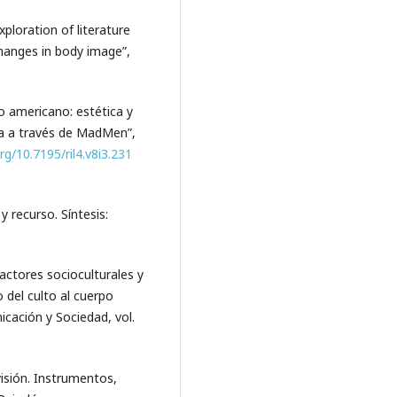
ploration of literature
changes in body image”,
o americano: estética y
na a través de MadMen”,
org/10.7195/ril4.v8i3.231
y recurso. Síntesis:
Factores socioculturales y
 del culto al cuerpo
icación y Sociedad, vol.
evisión. Instrumentos,