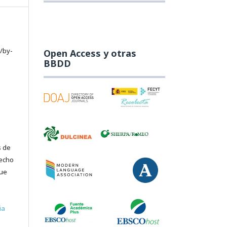
/by-
Open Access y otras
BBDD
s de
recho
que
ia