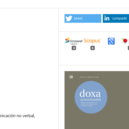
tweet
compartir
0
0
nicación no verbal,