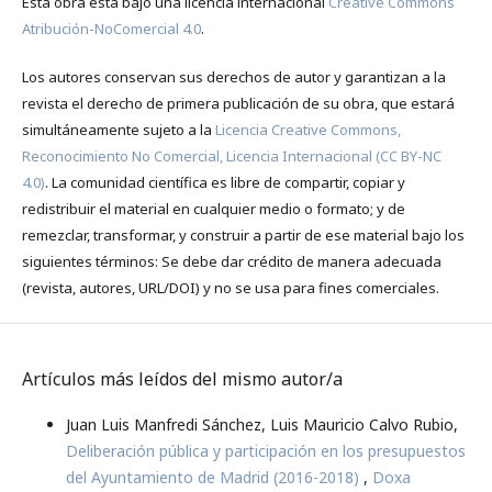
Esta obra está bajo una licencia internacional
Creative Commons
Atribución-NoComercial 4.0
.
Draz A.M.A.
(2025-01-01)
Los autores conservan sus derechos de autor y garantizan a la
Ethical and Professional Transformations in the
Employment of Artificial Intelligence Technologies in
revista el derecho de primera publicación de su obra, que estará
the Digital Media Content Industry.
Dirasat Human and
simultáneamente sujeto a la
Licencia Creative Commons,
Social Sciences, 52(3).
Reconocimiento No Comercial, Licencia Internacional (CC BY-NC
10.35516/hum.v52i3.7134
4.0)
. La comunidad científica es libre de compartir, copiar y
redistribuir el material en cualquier medio o formato; y de
remezclar, transformar, y construir a partir de ese material bajo los
Sánchez F.O.
(2025-01-01)
siguientes términos: Se debe dar crédito de manera adecuada
Divergences in the use of generative ai among sports
(revista, autores, URL/DOI) y no se usa para fines comerciales.
journalists in Spain.
Comunicacion Y Sociedad Mexico, 22.
10.32870/cys.v2025.8839
Artículos más leídos del mismo autor/a
Salvador-Mata B.
(2025-01-01)
The ‘Wait-and-See’ Approach to AI: How Spanish
Juan Luis Manfredi Sánchez, Luis Mauricio Calvo Rubio,
Journalists Perceive Automation and its Impact on
Deliberación pública y participación en los presupuestos
Newsrooms.
Journalism Practice.
10.1080/17512786.2025.2610285
del Ayuntamiento de Madrid (2016-2018)
,
Doxa