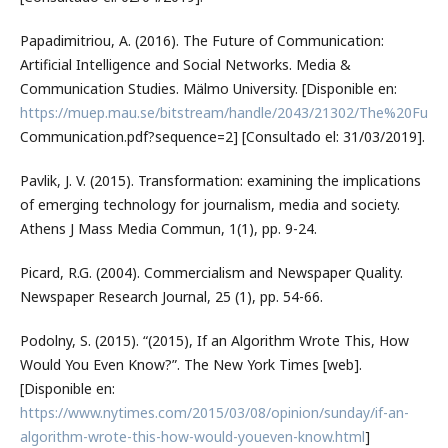
Papadimitriou, A. (2016). The Future of Communication:
Artificial Intelligence and Social Networks. Media &
Communication Studies. Mälmo University. [Disponible en:
https://muep.mau.se/bitstream/handle/2043/21302/The%20Fut
Communication.pdf?sequence=2] [Consultado el: 31/03/2019].
Pavlik, J. V. (2015). Transformation: examining the implications
of emerging technology for journalism, media and society.
Athens J Mass Media Commun, 1(1), pp. 9-24.
Picard, R.G. (2004). Commercialism and Newspaper Quality.
Newspaper Research Journal, 25 (1), pp. 54-66.
Podolny, S. (2015). “(2015), If an Algorithm Wrote This, How
Would You Even Know?”. The New York Times [web].
[Disponible en:
https://www.nytimes.com/2015/03/08/opinion/sunday/if-an-
algorithm-wrote-this-how-would-youeven-know.html
]