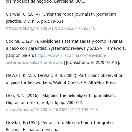
los modelos de negocio. Barcelona: UOC.
Clerwall, C. (2014). “Enter the robot journalist”. Journalism
practice, v. 8, n. 5, pp. 519-531.
https://doi.org/10.1080/17512786.2014.883116
.
Codina, L. (2017). Revisiones sistematizadas y cómo llevarlas
a cabo con garantías: Systematic reviews y SALSA Framework.
[Disponible en:
https://www.lluiscodina.com/revision-
sistematica-salsa-framework/
] [Consultado el: 25/04/2019].
DeWalt, K. M. & DeWalt, B. R. (2002). Participant observation:
a guide for fieldworkers. Walnut Creek, CA: AltaMira Press.
Dörr, K. N. (2016). “Mapping the field algorith, journalism”.
Digital journalism, v. 4, n. 6, pp. 700-722.
https://doi.org/10.1080/21670811.2015.1096748
.
Dovifat, E. (1959). Periodismo. México: Unión Tipográfica
Editorial Hispanoamericana.