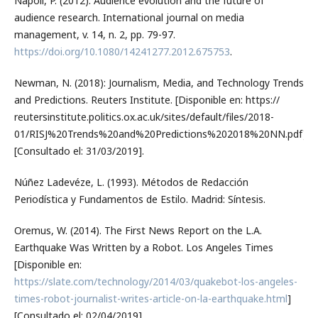
Napoli, P. (2012). Audience evolution and the future of
audience research. International journal on media
management, v. 14, n. 2, pp. 79-97.
https://doi.org/10.1080/14241277.2012.675753
.
Newman, N. (2018): Journalism, Media, and Technology Trends
and Predictions. Reuters Institute. [Disponible en: https://
reutersinstitute.politics.ox.ac.uk/sites/default/files/2018-
01/RISJ%20Trends%20and%20Predictions%202018%20NN.pdf]
[Consultado el: 31/03/2019].
Núñez Ladevéze, L. (1993). Métodos de Redacción
Periodística y Fundamentos de Estilo. Madrid: Síntesis.
Oremus, W. (2014). The First News Report on the L.A.
Earthquake Was Written by a Robot. Los Angeles Times
[Disponible en:
https://slate.com/technology/2014/03/quakebot-los-angeles-
times-robot-journalist-writes-article-on-la-earthquake.html
]
[Consultado el: 02/04/2019].