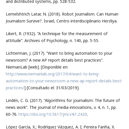
and distributed systems, pp. 528-532.
Lemelshtrich Latar, N. (2018). Robot Journalism. Can Human
Journalism Survive?. Israel, Centro interdisciplinario Herzliya.
Likert, R. (1932). “A technique for the measurement of
attitude”. Archives of Psychology, n. 140, pp. 5-55.
Lichterman, J. (2017). “Want to bring automation to your
newsroom? A new AP report details best practices”.
NiemanLab [web]. [Disponible en:
http://www.niemanlab.org/2017/04/want-to-bring-
automation-to-your-newsroom-a-new-ap-report-details-best-
practices/
] [Consultado el: 31/03/2019].
Lindén, C. G. (2017). “Algorithms for journalism: The future of
news work”. The journal of media innovations, v. 4, n. 1, pp.
60-76.
https://doi.org/10.5617/jmi.v4i1.2420
.
López García, X.; Rodríguez Vázquez, A. I; Pereira Fariña, X.