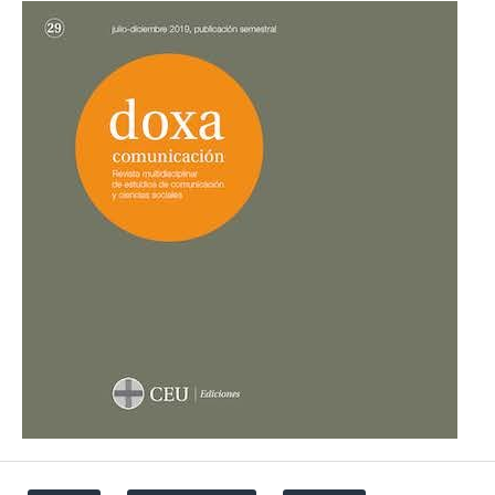
Transparency, New Uses, and Defined Strategies.
Journalism and Media, 7(2).
10.3390/journalmedia7020113
Román-San-Miguel A.
(2026-01-01)
Artificial intelligence in journalistic content: real use
and transparency in Spanish media.
Revista
Mediterranea De Comunicacion, 17(1).
10.14198/MEDCOM.30350
Mayoral-Sánchez J.
(2026-01-01)
Generative artificial intelligence: use and perception
of journalists in Spain.
Revista Mediterranea De
Comunicacion, 17(1).
10.14198/MEDCOM.30213
de Gauna M.L.R.
(2025-12-01)
Artificial Intelligence (AI) in the creation of