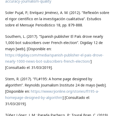
accuracy-journalism-quality
Soler Pujal, P.; Enríquez Jiménez, A. M. (2012). “Reflexión sobre
el rigor científico en la investigación cualitativa”. Estudios
sobre el Mensaje Periodístico 18, pp. 879-888.
Southern, L. (2017). “Spanish publisher El País drove nearly
1,000 bot subscribers over French election”. Digiday 12 de
mayo [web]. [Disponible en:
https://digiday.com/media/spanish-publisher-el-pais-drove-
nearly-1000-news-bot-subscribers-french-election/
]
[Consultado el: 31/03/2019].
Stern, R. (2017). “FL#195: A home page designed by
algorithm”. Reynolds Journalism Institute 24 de mayo [web].
[Disponible en:
https://www.rjionline.org/stories/fl195-a-
homepage-designed-by-algorithm
] [Consultado el:
31/03/2019].
Túñez López, J. M.; Parada Pacheco, P.; Toural Bran, C. (2019).