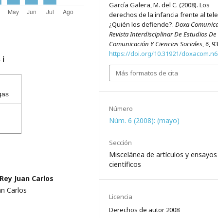
García Galera, M. del C. (2008). Los
derechos de la infancia frente al tel
¿Quién los defiende?.
Doxa Comunica
Revista Interdisciplinar De Estudios De
Comunicación Y Ciencias Sociales
,
6
, 9
https://doi.org/10.31921/doxacom.n
s
ℹ️
Más formatos de cita
gas
Número
Núm. 6 (2008): (mayo)
Sección
Miscelánea de artículos y ensayos
científicos
Rey Juan Carlos
an Carlos
Licencia
Derechos de autor 2008