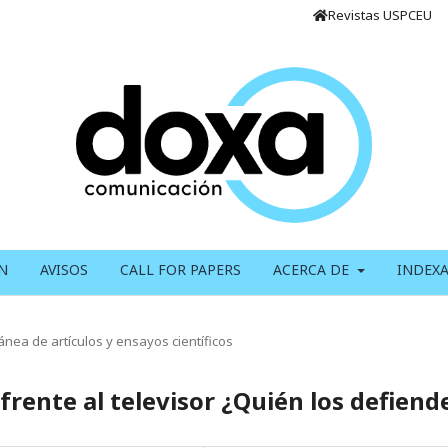
Revistas USPCEU
N
AVISOS
CALL FOR PAPERS
ACERCA DE
INDEX
ánea de artículos y ensayos científicos
 frente al televisor ¿Quién los defiend