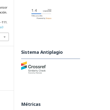
evisor
ción.
3-111.
6a3
Sistema Antiplagio
Métricas