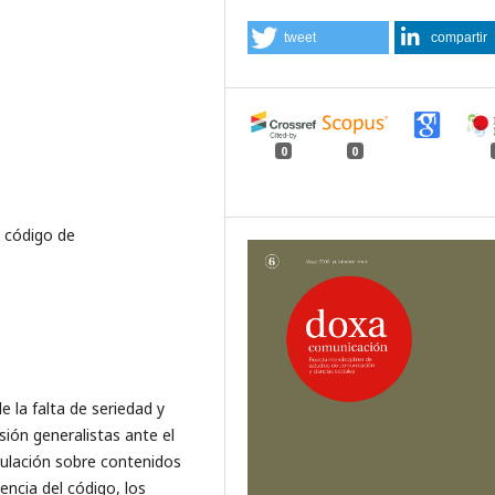
tweet
compartir
0
0
, código de
e la falta de seriedad y
sión generalistas ante el
ulación sobre contenidos
gencia del código, los