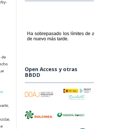
/by-
s de
recho
Open Access y otras
que
BBDD
ia
artir,
zclar,
se